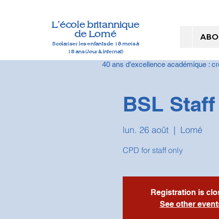
L'école britannique
de Lomé
ABO
Scolariser les enfants de 18 mois à
18 ans (Jour & Internat)
40 ans d'excellence académique : cr
BSL Staf
lun. 26 août
  |  
Lomé
CPD for staff only
Registration is cl
See other event