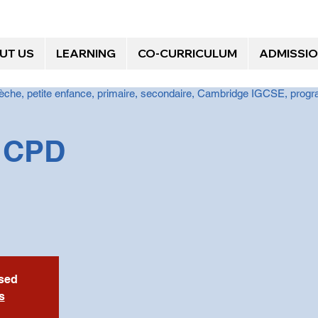
UT US
LEARNING
CO-CURRICULUM
ADMISSI
èche, petite enfance, primaire, secondaire, Cambridge IGCSE, progra
f CPD
osed
s