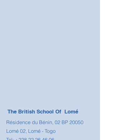
The British School Of Lomé
Résidence du Bénin, 02 BP 20050
Lomé 02, Lomé - Togo
Tel:
+228 22 26 46 06
,