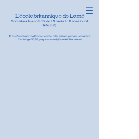
L'école britannique de Lomé
Scolariser les enfants de 18 mois à 18 ans (Jour &
Internat)
40 ans d'excellence académique : crèche, petite enfance, primaire, secondaire,
Cambridge IGCSE, programme du diplôme de l'IB et internat