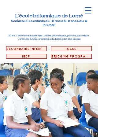
L'école britannique de Lomé
Scolariser les enfants de 18 mois à 18 ans (Jour &
Internat)
40 ans d'excellence académique : crèche, petite enfance, primaire, secondaire,
Cambridge IGCSE, programme du diplôme de l'IB et internat
SECONDAIRE INFÉRIEUR
IGCSE
IBDP
BRIDGING PROGRAMME