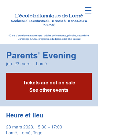
L'école britannique de Lomé
Scolariser les enfants de 18 mois à 18 ans (Jour &
Internat)
40 ans d'excellence académique : crèche, petite enfance, primaire, secondaire,
Cambridge IGCSE, programme du diplôme de l'IB et internat
Parents' Evening
jeu. 23 mars
  |  
Lomé
Tickets are not on sale
See other events
Heure et lieu
23 mars 2023, 15:30 – 17:00
Lomé, Lomé, Togo