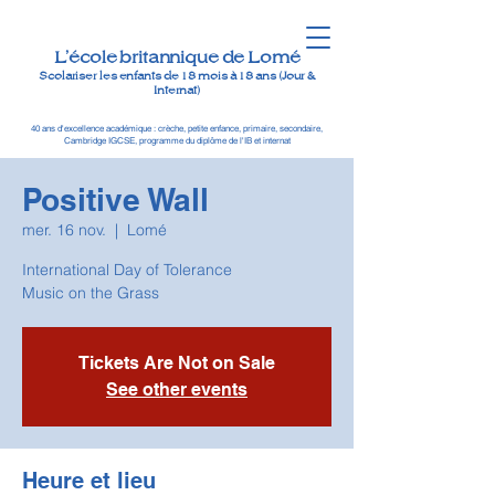
L'école britannique de Lomé
Scolariser les enfants de 18 mois à 18 ans (Jour &
Internat)
40 ans d'excellence académique : crèche, petite enfance, primaire, secondaire,
Cambridge IGCSE, programme du diplôme de l'IB et internat
Positive Wall
mer. 16 nov.
  |  
Lomé
International Day of Tolerance
Music on the Grass
Tickets Are Not on Sale
See other events
Heure et lieu