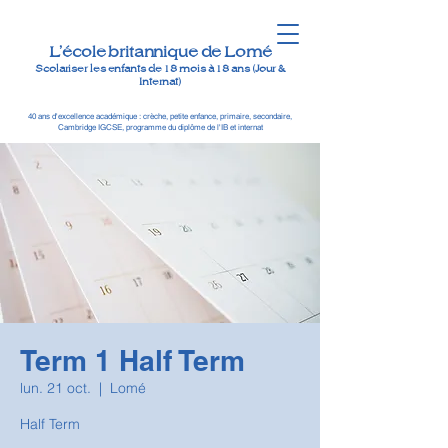
L'école britannique de Lomé
Scolariser les enfants de 18 mois à 18 ans (Jour &
Internat)
40 ans d'excellence académique : crèche, petite enfance, primaire, secondaire,
Cambridge IGCSE, programme du diplôme de l'IB et internat
Term 1 Half Term
lun. 21 oct.
  |  
Lomé
Half Term