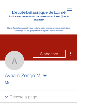
L'école britannique de Lomé
Scolariser les enfants de 18 mois à 18 ans (Jour &
Internat)
40 ans d'excellence académique : crèche, petite enfance, primaire, secondaire,
Cambridge IGCSE, programme du diplôme de l'IB et internat
Plus d'actions
S'abonner
Aynam Zongo M.
Administrateur
Aynam Zongo M.
Mr