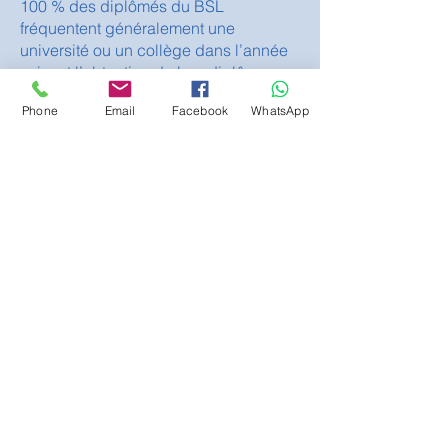
100 % des diplômés du BSL
fréquentent généralement une
université ou un collège dans l’année
suivant l’obtention de leur diplôme.​
Phone
Email
Facebook
WhatsApp
The British School Of Lomé
Résidence du Bénin, 02 BP 20050
Lomé 02, Lomé - Togo