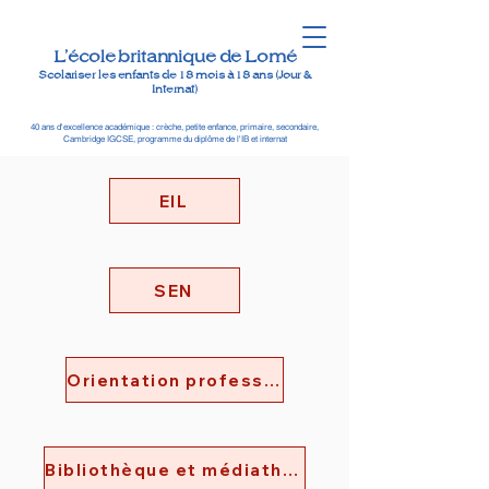
L'école britannique de Lomé
Scolariser les enfants de 18 mois à 18 ans (Jour &
Internat)
40 ans d'excellence académique : crèche, petite enfance, primaire, secondaire,
Cambridge IGCSE, programme du diplôme de l'IB et internat
EIL
SEN
Orientation professionnelle
Bibliothèque et médiathèque