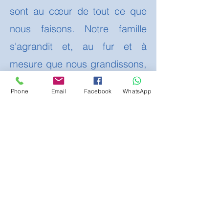
sont au cœur de tout ce que
nous faisons. Notre famille
s'agrandit et, au fur et à
mesure que nous grandissons,
nous avons pris de
Phone
Email
Facebook
WhatsApp
nombreuses mesures pour
garantir que votre enfant soit
en sécurité et heureux dans
notre école. Nous savons que
travailler ensemble en
partenariat est essentiel et ce
document décrit les différentes