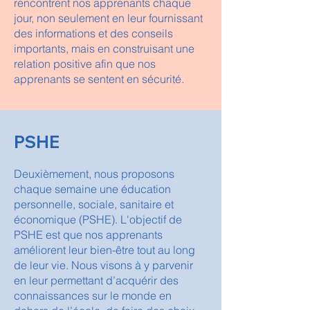
rencontrent nos apprenants chaque
jour, non seulement en leur fournissant
des informations et des conseils
importants, mais en construisant une
relation positive afin que nos
apprenants se sentent en sécurité.
PSHE
​Deuxièmement, nous proposons
chaque semaine une éducation
personnelle, sociale, sanitaire et
économique (PSHE). L'objectif de
PSHE est que nos apprenants
améliorent leur bien-être tout au long
de leur vie. Nous visons à y parvenir
en leur permettant d’acquérir des
connaissances sur le monde en