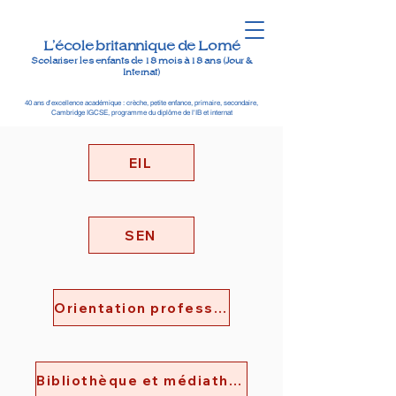
L'école britannique de Lomé
Scolariser les enfants de 18 mois à 18 ans (Jour &
Internat)
40 ans d'excellence académique : crèche, petite enfance, primaire, secondaire,
Cambridge IGCSE, programme du diplôme de l'IB et internat
EIL
SEN
Orientation professionnelle
Bibliothèque et médiathèque